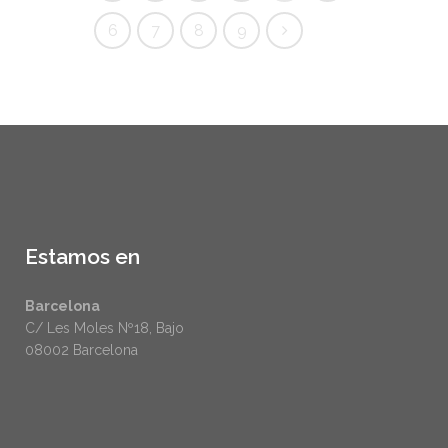
6
7
8
9
Estamos en
Barcelona
C/ Les Moles Nº18, Bajo
08002 Barcelona