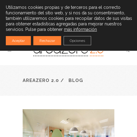
(34) 932 528 779
|
info@areazero20.com
Utilizamos cookies propias y de terceros para el correcto
funcionamiento del sitio web, y si nos da su consentimiento,
Español
también utilizaremos cookies para recopilar datos de sus visitas
para obtener estadísticas agregadas para mejorar nuestros
servicios. Pulse para obtener
más información
Aceptar
Rechazar
Opciones
AREAZERO 2.0
/
BLOG
<