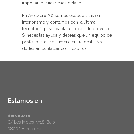
importante cuidar cada detalle.
En AreaZero 2.0 somos especialistas en
interiorismo y contamos con la última
tecnología para adaptar el local a tu proyecto.
Si necesitas ayuda y deseas que un equipo de
profesionales se sumerja en tu local… ¡No
dudes en
contactar
con nosotros!
Estamos en
Barcelona
C/ Les Moles Nº18, Bajo
08002 Barcelona