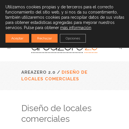
(34) 932 528 779
|
info@areazero20.com
Utilizamos cookies propias y de terceros para el correcto
funcionamiento del sitio web, y si nos da su consentimiento,
Español
también utilizaremos cookies para recopilar datos de sus visitas
para obtener estadísticas agregadas para mejorar nuestros
servicios. Pulse para obtener
más información
Aceptar
Rechazar
Opciones
AREAZERO 2.0
/
DISEÑO DE
LOCALES COMERCIALES
Diseño de locales
comerciales