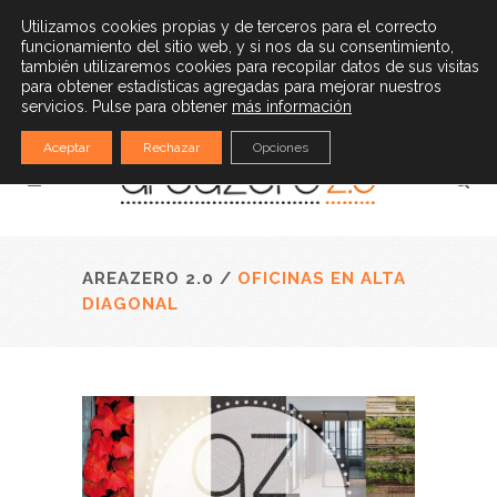
(34) 932 528 779
|
info@areazero20.com
Utilizamos cookies propias y de terceros para el correcto
funcionamiento del sitio web, y si nos da su consentimiento,
Español
también utilizaremos cookies para recopilar datos de sus visitas
para obtener estadísticas agregadas para mejorar nuestros
servicios. Pulse para obtener
más información
Aceptar
Rechazar
Opciones
AREAZERO 2.0
/
OFICINAS EN ALTA
DIAGONAL