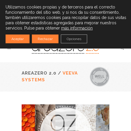
(34) 932 528 779
|
info@areazero20.com
Utilizamos cookies propias y de terceros para el correcto
funcionamiento del sitio web, y si nos da su consentimiento,
Español
también utilizaremos cookies para recopilar datos de sus visitas
para obtener estadísticas agregadas para mejorar nuestros
servicios. Pulse para obtener
más información
Aceptar
Rechazar
Opciones
AREAZERO 2.0
/
VEEVA
SYSTEMS