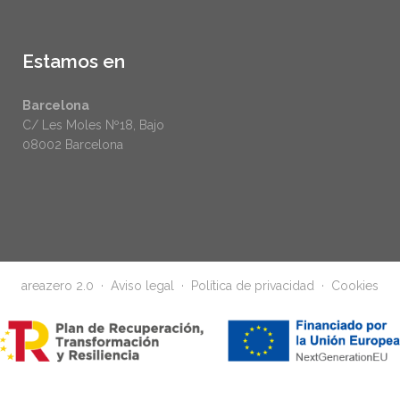
Estamos en
Barcelona
C/ Les Moles Nº18, Bajo
08002 Barcelona
areazero 2.0 ·
Aviso legal
·
Política de privacidad
·
Cookies